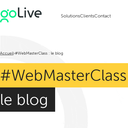
Solutions
Clients
Contact
Accueil
#WebMasterClass : le blog
#WebMasterClass 
le blog