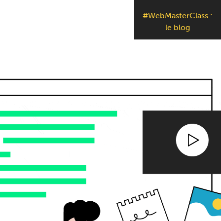
#WebMasterClass :
le blog