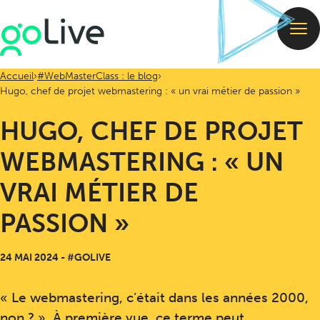
Accueil
#WebMasterClass : le blog
Hugo, chef de projet webmastering : « un vrai métier de passion »
HUGO, CHEF DE PROJET
WEBMASTERING : « UN
VRAI MÉTIER DE
PASSION »
24 MAI 2024
-
#GOLIVE
« Le webmastering, c’était dans les années 2000,
non ? ». À première vue, ce terme peut