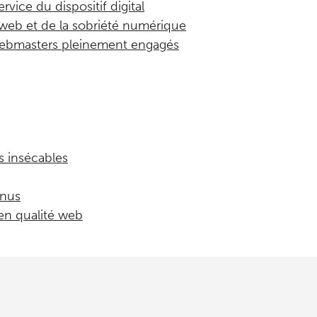
vice du dispositif digital
é web et de la sobriété numérique
 webmasters pleinement engagés
s insécables
enus
 en qualité web